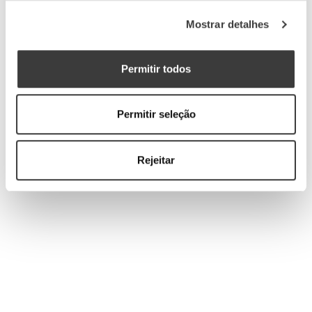
Mostrar detalhes
Enoturismo
Permitir todos
[1]
T.
+351 255 718 200
E.
enoturismo@aveleda.pt
Permitir seleção
Seg. a Dom., 9h - 18h
Rejeitar
MARCAR VISITA
Press Corner
Aceda aos recursos e materiais da Marca