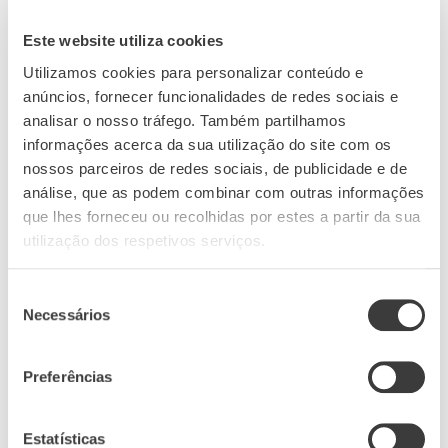
Este website utiliza cookies
Susana percorre países com a vontade de levar a
Utilizamos cookies para personalizar conteúdo e
marca Aveleda a mais pessoas. Fala com orgulho
anúncios, fornecer funcionalidades de redes sociais e
do Canadá “que se desenvolveu de forma
analisar o nosso tráfego. Também partilhamos
tentacular e isso só é possível se tivermos um
informações acerca da sua utilização do site com os
nossos parceiros de redes sociais, de publicidade e de
profundo entendimento da realidade intrínseca
análise, que as podem combinar com outras informações
de um mercado”.
que lhes forneceu ou recolhidas por estes a partir da sua
A mala que acompanha sempre esta globe-
utilização dos respetivos serviços.
trotter “leva tudo o que eu preciso, até vinhos”!
Após cada regresso, carregada de memórias,
Seleção
Necessários
de
Susana prepara-se para novas conquistas.
consentimento
Preferências
3. Susete Rodrigues, a mestria na enologia
Estatísticas