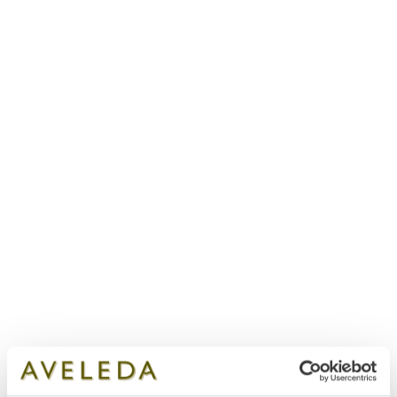
com que cada um dos nossos vinhos é criado”.
2. Susana Barbosa, a paixão pela inovação
O percurso profissional de Susana Barbosa, na
área de comércio internacional, passou por Itália
e pelo Reino Unido. De regresso a Portugal, a
carreira de Susana continuou ligada à
exportação, abraçando o sector do vinho quando
iniciou a sua atividade na Aveleda há seis anos.
O regresso a Portugal foi também um regresso
às suas raízes, em Penafiel. Talvez por isso,
Susana descreva a Aveleda como “um lugar, este
lugar, no qual me sinto em casa”.