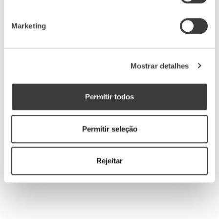
O início do percurso profissional de Susete
Rodrigues passou pela área da qualidade. Com
Marketing
mestrado em Enologia, o vinho corre nas veias
de Susete que, há sete anos, começou uma nova
fase com a sua entrada na Aveleda onde
Mostrar detalhes
“continuou a paixão pelo vinho”.
Permitir todos
Perfeccionista, Susete encontra na expressão
“
savoir-faire
” a forma de expressar o que
Permitir seleção
representa para si a Aveleda.
Rejeitar
Ao longo destes anos, “a minha verdadeira
conquista é a de ter conseguido, em cada
atividade que desenvolvi na Aveleda, fomentar
melhorias, através de cada detalhe, em