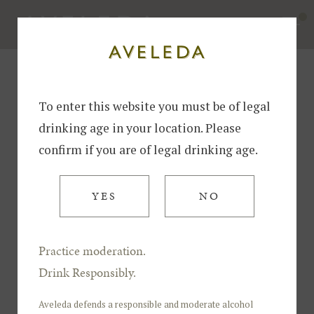
Blog
TODAS
SABIA QUE?
ENOTURISMO
NOTÍCIAS
VIN
To enter this website you must be of legal
ENOTURISMO
drinking age in your location. Please
confirm if you are of legal drinking age.
YES
NO
Practice moderation.
Drink Responsibly.
Aveleda defends a responsible and moderate alcohol