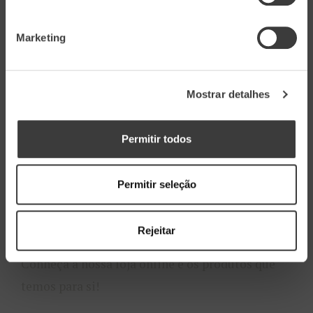
MARCAR VISITA
Marketing
Press Corner
Mostrar detalhes
Aceda aos recursos e materiais da Marca
Permitir todos
Recursos
Permitir seleção
Rejeitar
Loja Online
Conheça a nossa loja online e os produtos que
temos para si!