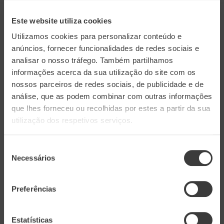
Este website utiliza cookies
Grupo Aveleda
Utilizamos cookies para personalizar conteúdo e
anúncios, fornecer funcionalidades de redes sociais e
Conheça o nosso website institucional
analisar o nosso tráfego. Também partilhamos
informações acerca da sua utilização do site com os
nossos parceiros de redes sociais, de publicidade e de
Website Institucional
análise, que as podem combinar com outras informações
que lhes forneceu ou recolhidas por estes a partir da sua
utilização dos respetivos serviços.
Enoturismo
Seleção
[1]
T.
+351 255 718 200
Necessários
de
E.
enoturismo@aveleda.pt
consentimento
Seg. a Dom., 9h - 18h
Preferências
Estatísticas