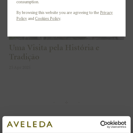
consumption.
By browsing this website you are agreeing to the
Privacy
Policy
and
Cookies Policy
.
Uma Visita pela História e
Tradição
23 Apr 2025