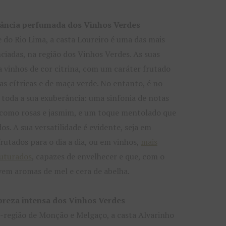
gância perfumada dos Vinhos Verdes
e do Rio Lima, a casta Loureiro é uma das mais
nciadas, na região dos Vinhos Verdes. As suas
 vinhos de cor citrina, com um caráter frutado
s cítricas e de maçã verde. No entanto, é no
 toda a sua exuberância: uma sinfonia de notas
s, como rosas e jasmim, e um toque mentolado que
dos. A sua versatilidade é evidente, seja em
frutados para o dia a dia, ou em vinhos,
mais
ruturados
, capazes de envelhecer e que, com o
em aromas de mel e cera de abelha.
breza intensa dos Vinhos Verdes
-região de Monção e Melgaço, a casta Alvarinho