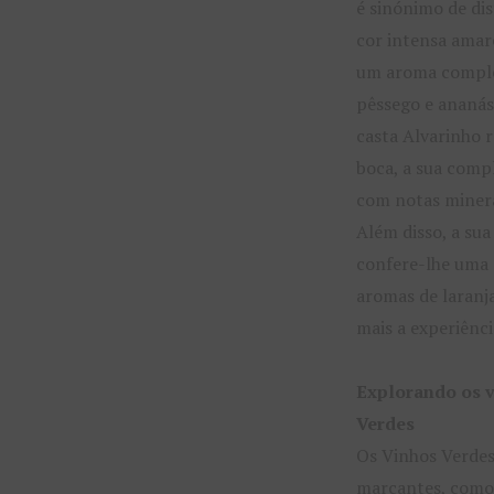
é sinónimo de di
cor intensa amar
um aroma comple
pêssego e ananás a
casta Alvarinho r
boca, a sua comp
com notas minerai
Além disso, a su
confere-lhe uma 
aromas de laranj
mais a experiênci
Explorando os 
Verdes
Os Vinhos Verdes
marcantes, como