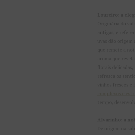
Loureiro: a ele
Originária do val
antigas, e refere
uvas dão origem a
que remete a nota
aroma que revela
florais delicada
refresca os senti
vinhos frescos e 
complexos e est
tempo, desenvolv
Alvarinho: a no
De origem na sub