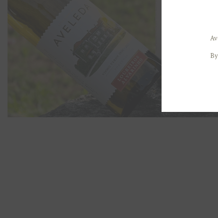
Av
By