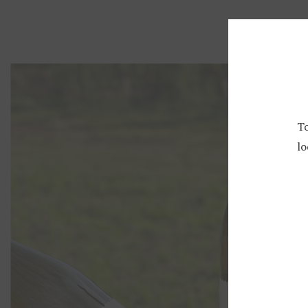
Início
Descubra as Diferenças entre as Castas Loureiro e Alva
To
lo