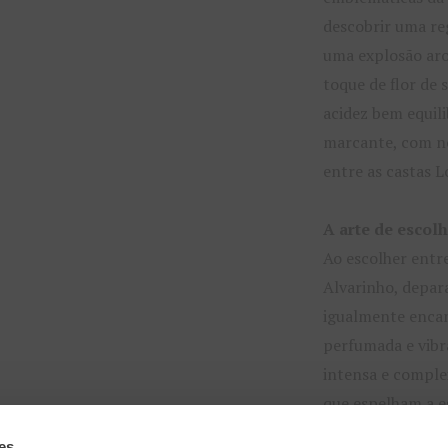
descobrir uma re
uma explosão aro
toque de flor de 
acidez bem equil
marcante, com no
entre as castas L
A arte de escolh
Ao escolher entre
Alvarinho, depar
igualmente encan
perfumada e vibr
intensa e comple
que espelham a e
convidam à
part
es