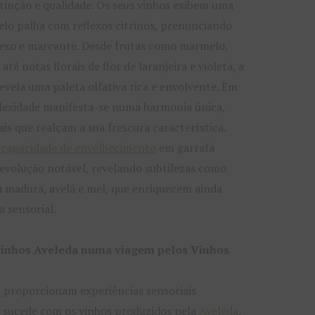
stinção e qualidade. Os seus vinhos exibem uma
elo palha com reflexos citrinos, prenunciando
xo e marcante. Desde frutas como marmelo,
té notas florais de flor de laranjeira e violeta, a
evela uma paleta olfativa rica e envolvente. Em
lexidade manifesta-se numa harmonia única,
s que realçam a sua frescura característica.
a
capacidade de envelhecimento
em garrafa
evolução notável, revelando subtilezas como
a madura, avelã e mel, que enriquecem ainda
a sensorial.
vinhos Aveleda numa viagem pelos Vinhos
 proporcionam experiências sensoriais
 sucede com os vinhos produzidos pela
Aveleda
,