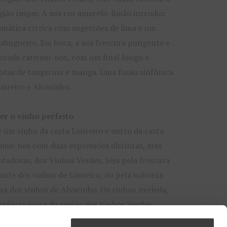
gião ímpar. A sua cor amarelo-limão introduz
mática cítrica com sugestões de lima e um
sabugueiro. Em boca, a sua frescura pungente e
ibrada cativam-nos, com um final longo e
tas de tangerina e manga. Uma fusão sinfónica
oureiro e Alvarinho.
er o vinho perfeito
 um vinho da casta Loureiro e outro da casta
amo-nos com duas expressões distintas, mas
tadoras, dos Vinhos Verdes. Seja pela frescura
ante dos vinhos de Loureiro, ou pela nobreza
xa dos vinhos de Alvarinho. Os vinhos Aveleda,
ssência única da região dos Vinhos Verdes,
ilha de momentos
que, estamos certos, ficarão