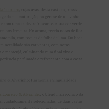
da Loureiro
, cujas uvas, desta casta expressiva,
auge da sua maturação, na génese de um vinho
 e com uma acidez refrescante. A sua cor verde-
re-nos frescura. No aroma, revela notas de flor
camomila, com toques de folha de lima. Em boca,
 mineralidade são cativantes, com notas
a e maracujá, culminando num final vivo e
periência perfumada e refrescante com a casta
iro & Alvarinho: Harmonia e Singularidade
a Loureiro & Alvarinho
, o blend mais icónico da
s, cuidadosamente selecionadas, de duas castas
região dos Vinhos Verdes, este vinho convida a