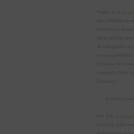
Segue-se o
Avele
são colhidas no 
aromático, longo
limão pálida suge
de sabugueiro e 
a sua suavidade e
frutadas de melo
crocante. Uma ex
Loureiro.
· Aveleda Loure
Por fim, o
Aveled
Aveleda. Com uva
emblemáticas da 