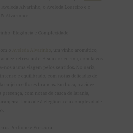
veleda Alvarinho, o Aveleda Loureiro e o
 & Alvarinho:
inho: Elegância e Complexidade
com o
Aveleda Alvarinho
, um vinho aromático,
cidez refrescante. A sua cor citrina, com laivos
a-nos a uma viagem pelos sentidos. No nariz,
intenso e equilibrado, com notas delicadas de
laranjeira e flores brancas. Em boca, a acidez
 presença, com notas de casca de laranja,
laranjeira. Uma ode à elegância e à complexidade
o.
iro: Perfume e Frescura