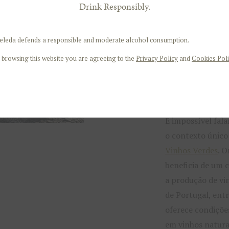
Quando nos debru
Drink Responsibly.
existem duas cast
Alvarinho. Mas qu
eleda defends a responsible and moderate alcohol consumption.
ambas? Saiba mai
 browsing this website you are agreeing to the
Privacy Policy
and
Cookies Poli
desfrute de uma 
Vinho Verde
.
Vinhos Verdes,
É impossível fal
o contexto único
Vinhos Verdes
. 
beneficia de um 
a produção de vi
de Portugal, entr
oferece condiçõe
em vinhos natura