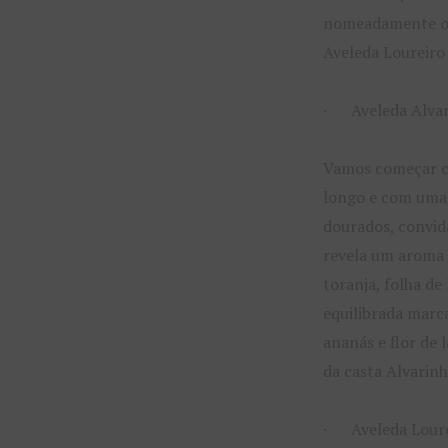
nomeadamente o A
Aveleda Loureiro
· Aveleda Alvar
Vamos começar 
longo e com uma a
dourados, convid
revela um aroma 
toranja, folha de 
equilibrada marca
ananás e flor de 
da casta Alvarinh
· Aveleda Loure