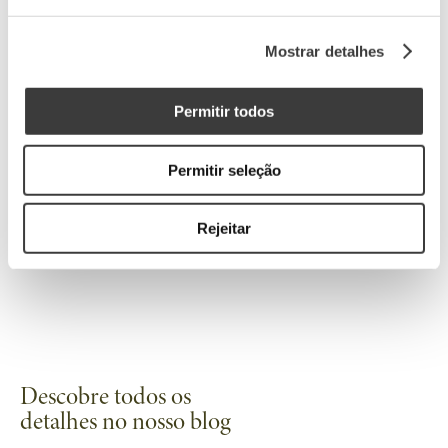
Mostrar detalhes
90 pontos
Wine Enthusiast
2023
Permitir todos
Permitir seleção
90 pontos
Rejeitar
James Suckling
2023
Descobre todos os
detalhes no nosso blog