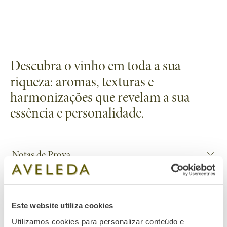
Descubra o vinho em toda a sua
riqueza: aromas, texturas e
harmonizações que revelam a sua
essência e personalidade.
Notas de Prova
Cor:
Amarelo-limão pálido, brilhante.
Harmonizações
Aroma:
Frutado e citrino, com notas de lima e um toque delicado
Perfeito para partilhar: tartar de atum, frango grelhado ou saladas
de flor de sabugueiro.
Este website utiliza cookies
Sugestões de Serviço
frescas, onde a frescura do vinho realça cada prato.
Sabor:
Fresco e vibrante, com acidez equilibrada e final
Utilizamos cookies para personalizar conteúdo e