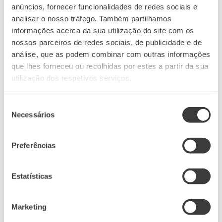
• Servir a uma temperatura entre os 10º e 12ºC
Descobrir Vinho & Arte
persistente, com nuances de tangerina e manga.
anúncios, fornecer funcionalidades de redes sociais e
• Armazenar na horizontal, em local seco e fresco e ao abrigo da
analisar o nosso tráfego. Também partilhamos
luz
Download ficha técnica
informações acerca da sua utilização do site com os
• Consumir até 5 anos após engarrafamento
nossos parceiros de redes sociais, de publicidade e de
análise, que as podem combinar com outras informações
que lhes forneceu ou recolhidas por estes a partir da sua
utilização dos respetivos serviços.
A gama Castas é uma verdadeira homenagem às
castas mais emblemáticas da Região dos Vinhos
Seleção
Verdes. Em cada vinho, Loureiro e Alvarinho
Necessários
de
revelam-se na sua expressão mais pura.
consentimento
Preferências
Estatísticas
DISTINÇÕES
Marketing