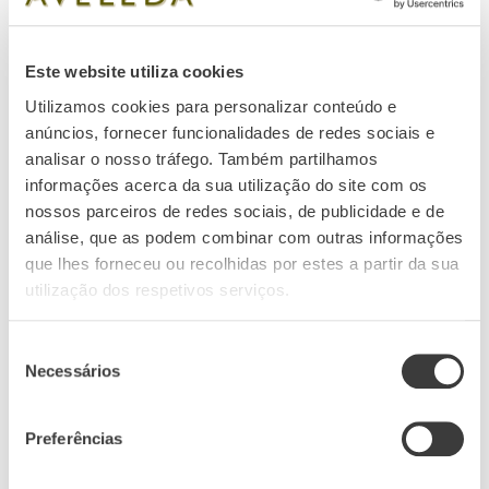
Um legado de paixão.
Este website utiliza cookies
Utilizamos cookies para personalizar conteúdo e
É uma história perdida no tempo. Dizem que
anúncios, fornecer funcionalidades de redes sociais e
terá iniciado com a Velleda, uma profetisa antiga
analisar o nosso tráfego. Também partilhamos
a quem se deve o nome, mas nem ela adivinharia
informações acerca da sua utilização do site com os
o destino próspero deste local. Em registo,
nossos parceiros de redes sociais, de publicidade e de
análise, que as podem combinar com outras informações
podemos recuar até ao séc. XVI e, a partir daí,
que lhes forneceu ou recolhidas por estes a partir da sua
seguir o desenrolar de gerações até chegar a
utilização dos respetivos serviços.
Manoel Pedro Guedes. E a uma paixão latente,
que o leva a abandonar a capital e a dedicar-se
Seleção
Necessários
de
com devoção à sua quinta em Penafiel e ao
consentimento
mundo dos vinhos.
Preferências