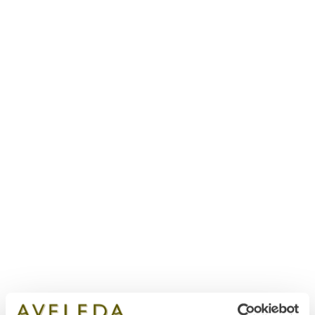
fig. Um recanto encantador escondido nos jardins
Espaços
Todos os espaços que se visitam na Quinta da
Aveleda são já, em si mesmos, uma descoberta
única.
MARCAR VISITA
EXPLORAR