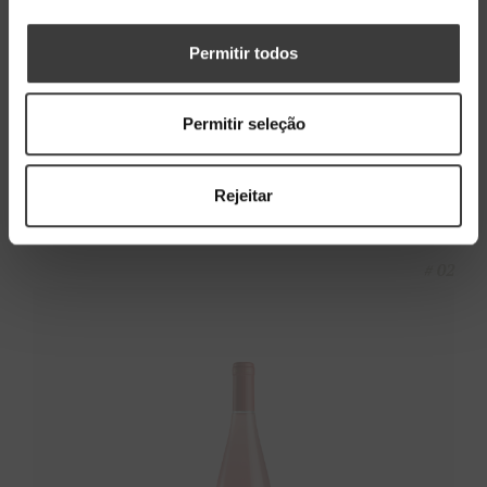
Permitir todos
Gama Fonte
AVELEDA FONTE
Permitir seleção
BRANCO
Rejeitar
DETALHES
# 02