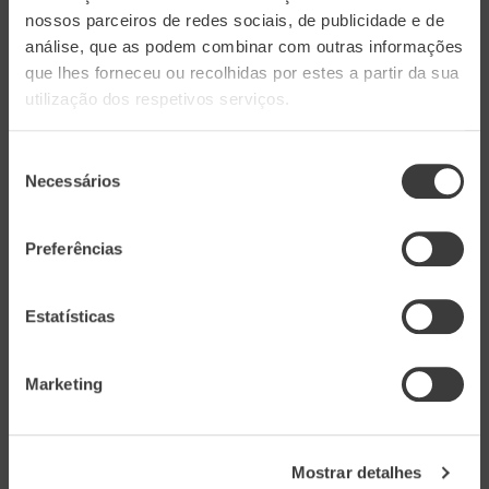
numa gama de vinhos feitos para apreciar em
nossos parceiros de redes sociais, de publicidade e de
qualquer ocasião. Vinhos que são fonte de
análise, que as podem combinar com outras informações
que lhes forneceu ou recolhidas por estes a partir da sua
frescura e prazer.
utilização dos respetivos serviços.
# 01
Seleção
Necessários
de
consentimento
Preferências
Estatísticas
Marketing
Mostrar detalhes