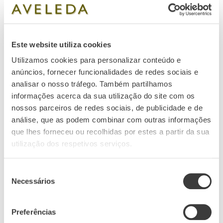
Este website utiliza cookies
Utilizamos cookies para personalizar conteúdo e
anúncios, fornecer funcionalidades de redes sociais e
analisar o nosso tráfego. Também partilhamos
informações acerca da sua utilização do site com os
Senescência
nossos parceiros de redes sociais, de publicidade e de
análise, que as podem combinar com outras informações
que lhes forneceu ou recolhidas por estes a partir da sua
utilização dos respetivos serviços.
Seleção
Atenção, dedicação, paixão.
Necessários
de
consentimento
Já aqui falamos de detalhes. E os detalhes fazem
Preferências