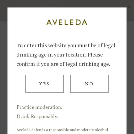
Home
About Us
Awards & Distinctions
Awards & Distinctions
To enter this website you must be of legal
WINES
VINTAGES
drinking age in your location. Please
confirm if you are of legal drinking age.
INSTITUCIONAL
YES
NO
2023
Practice moderation.
Decanter World Wine
Awards
Drink Responsibly.
91 points
Aveleda Alvarinho / Vintage 2023
Aveleda defends a responsible and moderate alcohol