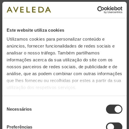
2022
Wine Enthusiast
92 points
Este website utiliza cookies
Manoel Pedro Guedes / Vintage 2022
Utilizamos cookies para personalizar conteúdo e
anúncios, fornecer funcionalidades de redes sociais e
analisar o nosso tráfego. Também partilhamos
SEE MORE
informações acerca da sua utilização do site com os
nossos parceiros de redes sociais, de publicidade e de
análise, que as podem combinar com outras informações
que lhes forneceu ou recolhidas por estes a partir da sua
utilização dos respetivos serviços.
Seleção
Necessários
de
consentimento
Preferências