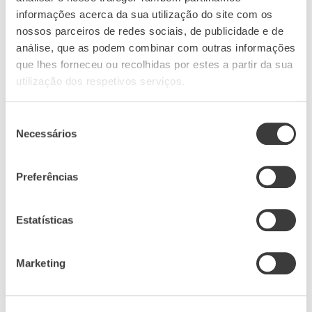
Img. Grapes going to the crushing machine
informações acerca da sua utilização do site com os
nossos parceiros de redes sociais, de publicidade e de
análise, que as podem combinar com outras informações
que lhes forneceu ou recolhidas por estes a partir da sua
Wines that age beautifully
utilização dos respetivos serviços.
Seleção
Conventionally, it is said that Vinho Verde
Necessários
de
should be consumed while young. But, in
consentimento
Aveleda, conventions have always been exciting
Preferências
challenges. From the very start, our wines are
grown to age well in bottle, maintaining the
Estatísticas
elegance and fresh crispiness of the varieties and
developing riper and more complex aromas and
Marketing
flavors as times goes by.