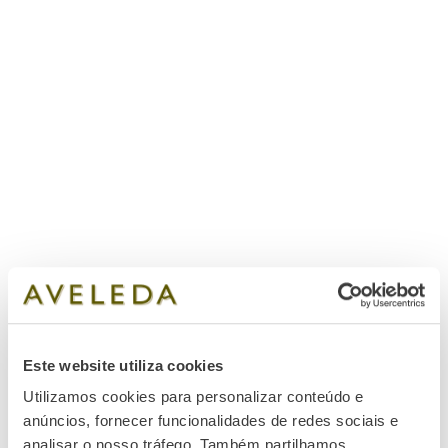
the vineyard and here viticulture and enology
blend together to determine with precision the
optimal harvest date for each parcel and each
grape-variety to produce the desired wine style.
A very-demanding process, but the only path to
achieve the perfect balance of our wines.
Este website utiliza cookies
Utilizamos cookies para personalizar conteúdo e
anúncios, fornecer funcionalidades de redes sociais e
analisar o nosso tráfego. Também partilhamos