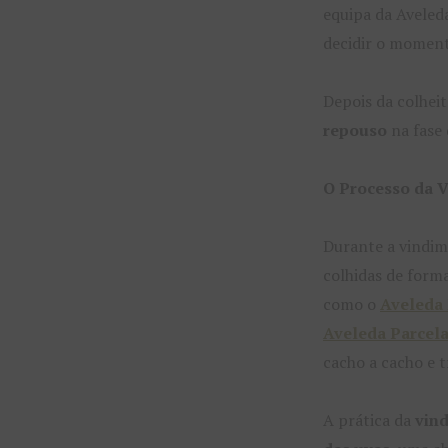
equipa da Avele
decidir o moment
Depois da colheit
repouso
na fase
O Processo da 
Durante a vindima
colhidas de form
como o
Aveleda
Aveleda
Parcel
cacho a cacho e 
A prática da
vin