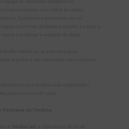
a equipa de viticultura assegura um
écnico próximo, com visitas às vinhas,
hamento, formações e protocolos que se
agens concretas, ajudando a planear e a gerir a
r custos e melhorar a sanidade da vinha.
trabalho reflete‑se: as uvas entregues
dade superior e são valorizadas nos contratos
confiança torna a vindima mais organizada e
ibui para o sucesso de todos.
e Participar na Vindima
enta o
Vindim’art
, a experiência oficial de