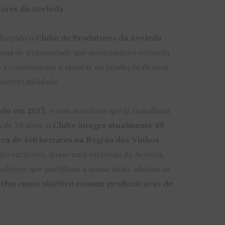
tores da Aveleda
eforçado o
Clube de Produtores da Aveleda
ama de proximidade que acompanha e estimula
s a continuarem a apostar na produção de uvas
sustentabilidade.
ado em 2013
, e com membros que já trabalham
 de 30 anos, o
Clube integra atualmente 49
rca de 460 hectares na Região dos Vinhos
upo exclusivo, quase uma extensão da Aveleda,
cultores que partilham a nossa visão, adotam as
e
têm como objetivo comum produzir uvas de