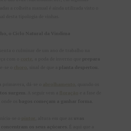
adas a colheita manual é ainda utilizada visto o
al desta tipologia de vinhas.
ho, o Ciclo Natural da Vindima
enta o culminar de um ano de trabalho na
eça com o
corte
, a poda de inverno que
prepara
ue-se o
choro
, sinal de que a
planta despertou
.
 primavera, dá-se o
abrolhamento
, quando os
ntos surgem
. A seguir vem a
floração
e a fase de
, onde os
bagos começam a ganhar forma
.
nicia-se o
pintor
, altura em que as
uvas
 concentram os seus açúcares
. É aqui que a