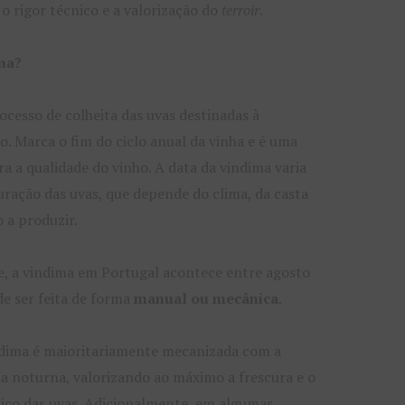
 o rigor técnico e a valorização do
terroir
.
ma?
ocesso de colheita das uvas destinadas à
. Marca o fim do ciclo anual da vinha e é uma
ra a qualidade do vinho. A data da vindima varia
ração das uvas, que depende do clima, da casta
o a produzir.
, a vindima em Portugal acontece entre agosto
de ser feita de forma
manual ou mecânica
.
ndima é maioritariamente mecanizada com a
ma noturna, valorizando ao máximo a frescura e o
ico das uvas. Adicionalmente, em algumas