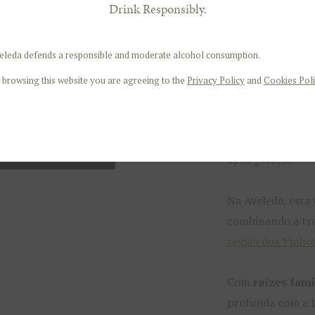
Drink Responsibly.
A vindima é um d
eleda defends a responsible and moderate alcohol consumption.
calendário vitivi
 browsing this website you are agreeing to the
Privacy Policy
and
Cookies Poli
Em Portugal, a
v
uvas
, é um mome
dedicação e muit
após geração.
Na Aveleda, esta
combinando a tra
região dos Vinho
Com
raízes fami
profunda com a 