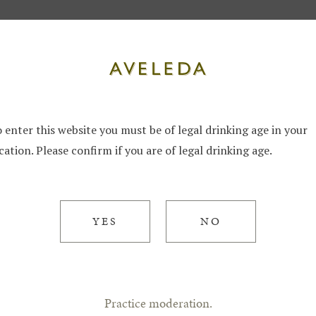
 na Cultura Vitivinícola
 enter this website you must be of legal drinking age in your
Vindima 
cation. Please confirm if you are of legal drinking age.
Tradição,
Excelênci
YES
NO
Vitiviníc
Practice moderation.
09 Sep 2025 / Viticultura