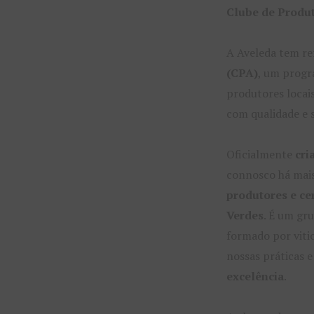
Clube de Produ
A Aveleda tem r
(CPA)
, um progr
produtores locai
com qualidade e 
Oficialmente
cri
connosco há mais
produtores e ce
Verdes
. É um gr
formado por viti
nossas práticas 
excelência
.