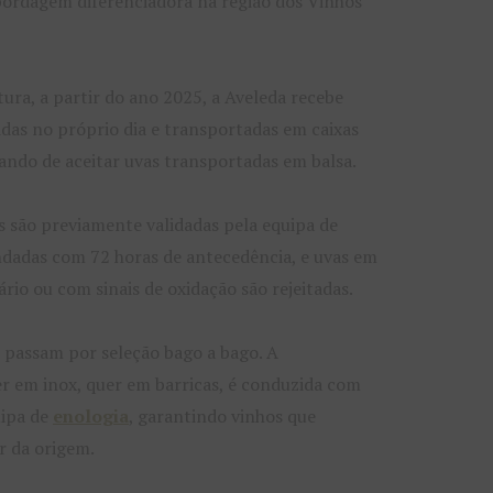
bordagem diferenciadora na região dos Vinhos
ltura, a partir do ano 2025, a Aveleda recebe
idas no próprio dia e transportadas em caixas
xando de aceitar uvas transportadas em balsa.
s são previamente validadas pela equipa de
endadas com 72 horas de antecedência, e uvas em
rio ou com sinais de oxidação são rejeitadas.
s passam por seleção bago a bago. A
r em inox, quer em barricas, é conduzida com
uipa de
enologia
, garantindo vinhos que
r da origem.