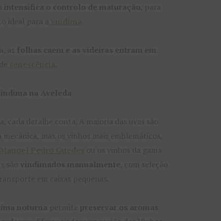
da
intensifica o controlo de maturação
, para
o ideal para a
vindima
.
a, as
folhas caem e as videiras entram em
 de
senescência
.
Vindima na Aveleda
, cada detalhe conta. A maioria das uvas são
a mecânica, mas os vinhos mais emblemáticos,
 Manoel Pedro Guedes
ou os vinhos da gama
as
são
vindimados manualmente
, com seleção
transporte em caixas pequenas.
dima noturna
permite
preservar os aromas