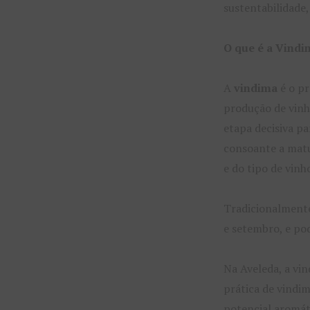
sustentabilidade,
O que é a Vindi
A
vindima
é o pr
produção de vinho
etapa decisiva pa
consoante a matu
e do tipo de vinh
Tradicionalmente
e setembro, e po
Na Aveleda, a vi
prática de vindi
potencial aromát