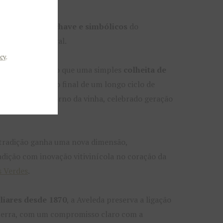
os
momentos-chave e simbólicos
do
nícola em Portugal.
cy
.
indima
é mais do que uma simples
colheita de
nto que marca o final de um longo ciclo de
o trabalho em torno da vinha, celebrado geração
 tradição ganha uma nova dimensão,
dição com inovação vitivinícola no coração da
s Verdes
.
liares desde 1870
, a Aveleda preserva a ligação
terra, com um compromisso claro com a