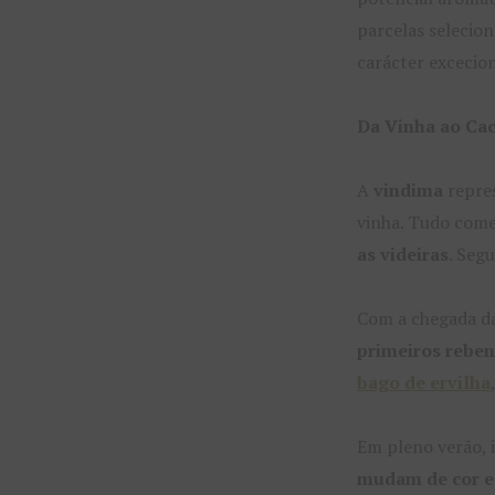
parcelas selecion
carácter excecion
Da Vinha ao Cac
A
vindima
repres
vinha. Tudo com
as videiras
. Seg
Com a chegada da
primeiros rebe
bago de ervilha
Em pleno verão, i
mudam de cor e