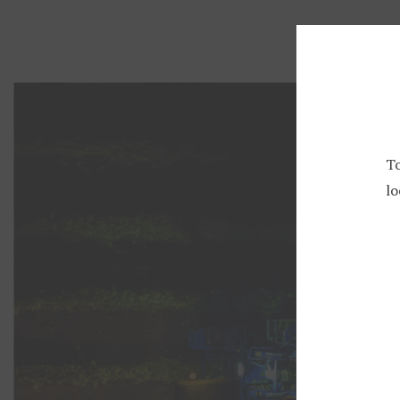
Início
Vindima na Aveleda, a Tradição, Inovação e Excelência
To
lo