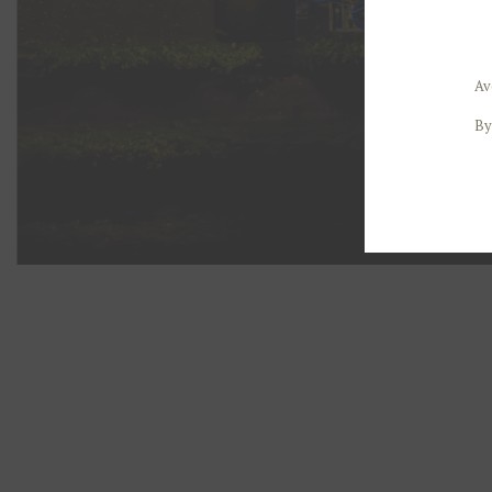
Av
By