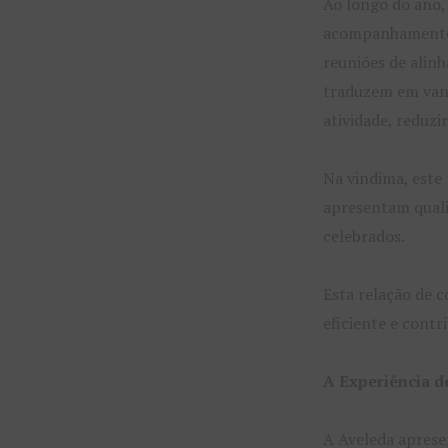
Ao longo do ano, 
acompanhamento t
reuniões de alin
traduzem em vant
atividade, reduzi
Na vindima, este 
apresentam quali
celebrados.
Esta relação de 
eficiente e contr
A Experiência d
A Aveleda apres