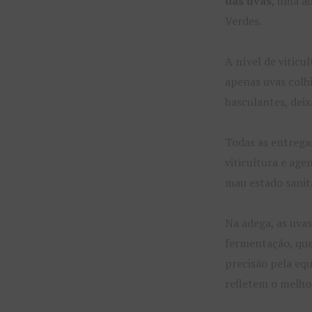
das uvas
, uma a
Verdes.
A nível de viticu
apenas uvas colh
basculantes, dei
Todas as entrega
viticultura e ag
mau estado sanitá
Na adega, as uva
fermentação, que
precisão pela eq
refletem o melho