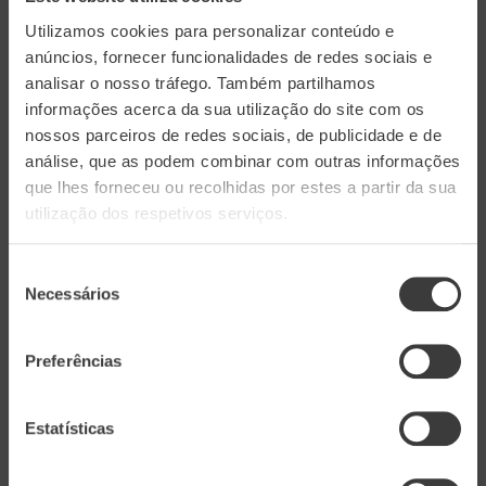
para promover uma viticultura mais ecológica e
Utilizamos cookies para personalizar conteúdo e
responsável.
anúncios, fornecer funcionalidades de redes sociais e
analisar o nosso tráfego. Também partilhamos
informações acerca da sua utilização do site com os
1. Gestão Integrada de Pragas
nossos parceiros de redes sociais, de publicidade e de
análise, que as podem combinar com outras informações
A implementação de técnicas de gestão
que lhes forneceu ou recolhidas por estes a partir da sua
utilização dos respetivos serviços.
integrada de pragas (GIP) reduz a necessidade de
pesticidas químicos. Utilizando predadores
Seleção
naturais, práticas culturais e, quando necessário,
Necessários
de
produtos fitossanitários de baixo impacto, a
consentimento
equipa de viticultura consegue manter as pragas
Preferências
sob controle de maneira mais ecológica.
Estatísticas
2. Cobertura Vegetal e Adubação Verde