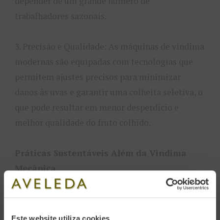
depender de um grande número de
trabalhadores sazonais.
3. Precisão e Qualidade: As máquinas de vindima
modernas são equipadas com tecnologias que
permitem ajustes precisos para minimizar
danos às uvas e garantir uma colheita seletiva, o
que pode resultar em menor desperdício e
melhor qualidade do fruto colhido.
Práticas Sustentáveis Além da Vindima
Mecânica
Além da vindima mecânica, várias outras
práticas sustentáveis
são adotadas na Aveleda
Este website utiliza cookies