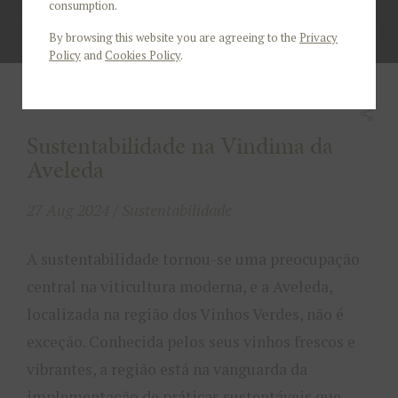
consumption.
By browsing this website you are agreeing to the
Privacy
Policy
and
Cookies Policy
.
Sustentabilidade na Vindima da
Aveleda
27 Aug 2024 / Sustentabilidade
A sustentabilidade tornou-se uma preocupação
central na viticultura moderna, e a Aveleda,
localizada na região dos Vinhos Verdes, não é
exceção. Conhecida pelos seus vinhos frescos e
vibrantes, a região está na vanguarda da
implementação de práticas sustentáveis que