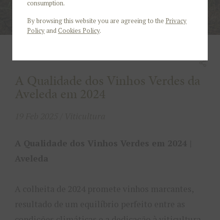
consumption.
By browsing this website you are agreeing to the
Privacy
Policy
and
Cookies Policy
.
A Qualidade dos Vinhos Verdes da
Aveleda em 2024
19 Feb 2025 / Viticultura
A Qualidade dos Vinhos Verdes em 2024 |
Aveleda
A colheita de 2024 promete vinhos marcantes,
resultado de um equilíbrio perfeito entre as
condições climáticas e a dedicação à viticultura.