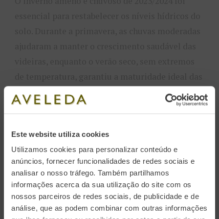
O inverno ameno e chuvoso de 2023/2024 foi
essencial para restabelecer os níveis hídricos do
solo. Durante a primavera, as chuvas moderadas
ajudaram a manter o crescimento saudável das
videiras, enquanto o verão seco, sem extremos
de temperatura, garantiu a maturidade ideal das
uvas.
A vindima, que ocorreu entre 21 de agosto e 28
Este website utiliza cookies
de setembro, resultou em mostos equilibrados
Utilizamos cookies para personalizar conteúdo e
com bons níveis de acidez e pH moderados. Esses
anúncios, fornecer funcionalidades de redes sociais e
fatores contribuíram para uma produção de
analisar o nosso tráfego. Também partilhamos
vinhos verdes portugueses
com perfis
informações acerca da sua utilização do site com os
aromáticos marcantes e consistentes.
nossos parceiros de redes sociais, de publicidade e de
análise, que as podem combinar com outras informações