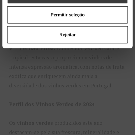
mais emblemáticas da região, o Alvarinho de
2024 apresentou uma combinação de
Permitir seleção
austeridade e sofisticação, com grande potencial
de envelhecimento e uma estrutura notável.
Rejeitar
●
Fernão Pires:
Conhecida pelo seu caráter
tropical, esta casta proporcionou vinhos de
intensa expressão aromática, com notas de fruta
exótica que enriquecem ainda mais a
diversidade dos
vinhos verdes em Portugal.
Perfil dos Vinhos Verdes de 2024
Os
vinhos verdes
produzidos este ano
destacam-se pela sua frescura, mineralidade e