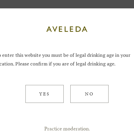
Parcelas
AVELED
 enter this website you must be of legal drinking age in your
PARCEL
cation. Please confirm if you are of legal drinking age.
ROSEIR
YES
NO
Le terroir dom
parcelle très 
alvarinhos les
Practice moderation.
domaine.