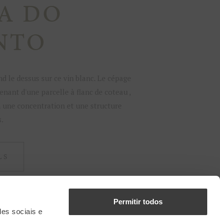
A DO
NTO
nd le dessus sur ce vin blanc. Le cépage
nant d'une parcelle à flanc de coteau ,
n une concentration et une structure
.
LS
Permitir todos
des sociais e