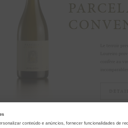
PARCEL
CONVE
Le terroir pre
Loureiro prove
confère au vi
incomparables
DÉTAI
es
rsonalizar conteúdo e anúncios, fornecer funcionalidades de re